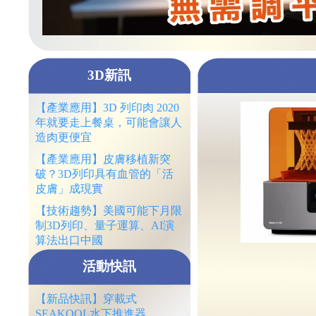
3D新訊
【產業應用】3D 列印肉 2020
年就要走上餐桌，可能會讓人
造肉更便宜
【產業應用】皮膚移植新突
破？3D列印具有血管的「活
皮膚」成現實
【技術趨勢】美國可能下月限
制3D列印、量子運算、AI演
算法出口中國
活動快訊
【新品快訊】穿載式
SEAKOOL水下推進器