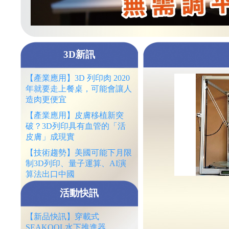
3D新訊
【產業應用】3D 列印肉 2020
年就要走上餐桌，可能會讓人
造肉更便宜
【產業應用】皮膚移植新突
破？3D列印具有血管的「活
皮膚」成現實
【技術趨勢】美國可能下月限
制3D列印、量子運算、AI演
算法出口中國
活動快訊
【新品快訊】穿載式
SEAKOOL水下推進器