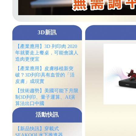
3D新訊
【產業應用】3D 列印肉 2020
年就要走上餐桌，可能會讓人
造肉更便宜
【產業應用】皮膚移植新突
破？3D列印具有血管的「活
皮膚」成現實
【技術趨勢】美國可能下月限
制3D列印、量子運算、AI演
算法出口中國
活動快訊
【新品快訊】穿載式
SEAKOOL水下推進器