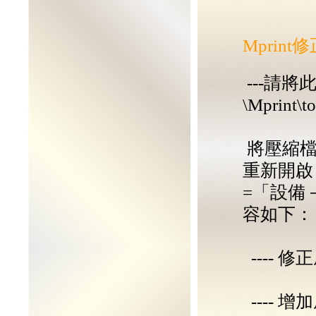
Mprin
---請
\Mprint\t
將壓縮檔
重新開啟
=「設備－
容如下：
----
----