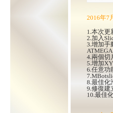
2016年
1.本次更
2.加入S
3.增加
ATME
4.兩個切
5.增加
6.任意
7.MBot
8.最佳
9.修復
10.最