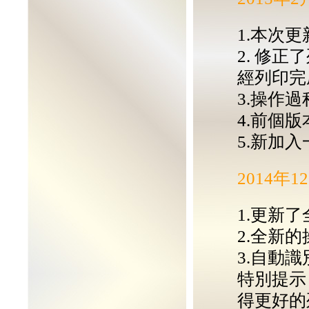
1.本次更新
2. 修正
經列印完
3.操作
4.前個
5.新加
2014年
1.更新了全
2.全新
3.自動
特別提示：
得更好的