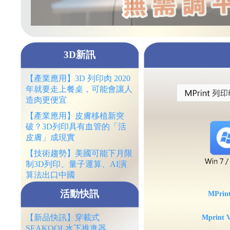
3D新訊
【產業應用】3D 列印肉 2020
年就要走上餐桌，可能會讓人
造肉更便宜
【產業應用】皮膚移植新突
破？3D列印具有血管的「活
皮膚」成現實
【技術趨勢】美國可能下月限
制3D列印、量子運算、AI演
算法出口中國
活動快訊
MPrint
【新品快訊】穿載式
Mprint V
SEAKOOL水下推進器