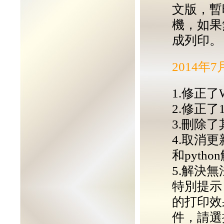
文版，暫時
機，如果無
成列印。
2014年
1.修正
2.修正
3.刪除了
4.取消更
和pyth
5.解決
特別提示
的打印效
件，請選擇