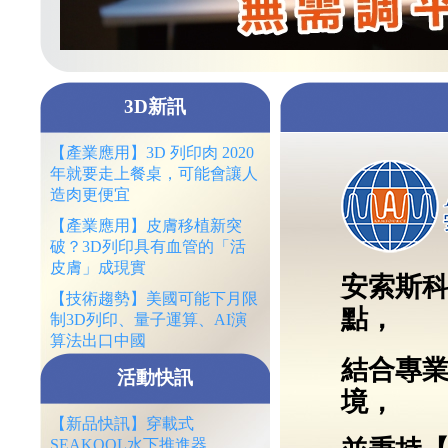
3D新訊
【產業應用】3D 列印肉 2020
年就要走上餐桌，可能會讓人
造肉更便宜
【產業應用】皮膚移植新突
破？3D列印具有血管的「活
皮膚」成現實
安索斯
【技術趨勢】美國可能下月限
點，
制3D列印、量子運算、AI演
算法出口中國
結合專
活動快訊
境，
【新品快訊】穿載式
SEAKOOL水下推進器