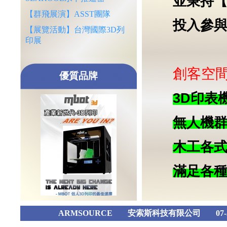
並秉持
【群飛展演】ASST團隊
投入參
【展覽活動】台灣國際3D列
印展
創客空
優質品牌
3D印表
無人機群
木工各式
滿足各
ARMSOURCE
安索斯科技有限公司
07