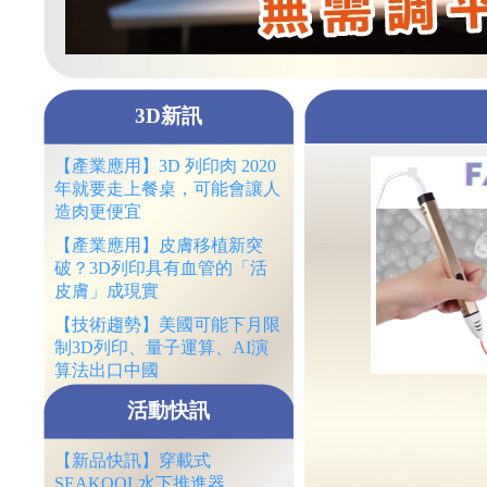
3D新訊
【產業應用】3D 列印肉 2020
年就要走上餐桌，可能會讓人
造肉更便宜
【產業應用】皮膚移植新突
破？3D列印具有血管的「活
皮膚」成現實
【技術趨勢】美國可能下月限
制3D列印、量子運算、AI演
算法出口中國
活動快訊
【新品快訊】穿載式
SEAKOOL水下推進器